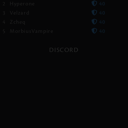
2
Hyperone
40
3
Velzard
40
4
Zcheq
40
5
MorbiusVampire
40
DISCORD